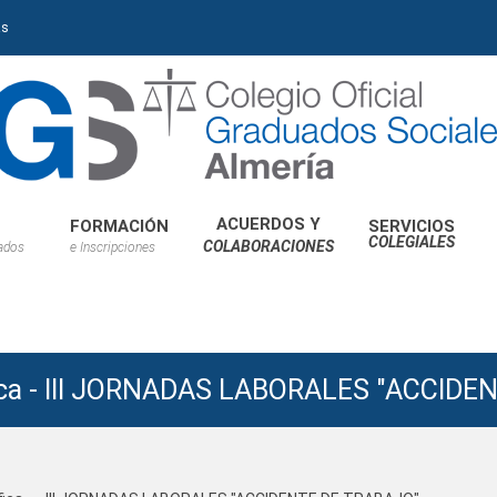
as
ACUERDOS Y
FORMACIÓN
SERVICIOS
COLEGIALES
COLABORACIONES
iados
e Inscripciones
fica - III JORNADAS LABORALES "ACCID