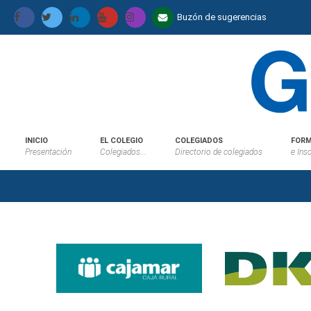
Buzón de sugerencias
INICIO
EL COLEGIO
COLEGIADOS
FORM
Presentación
Colegiados...
Directorio de colegiados
e Ins