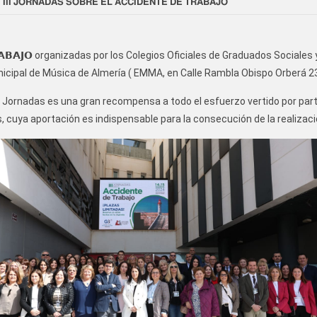
𝗜𝗜𝗜 𝗝𝗢𝗥𝗡𝗔𝗗𝗔𝗦 𝗦𝗢𝗕𝗥𝗘 𝗘𝗟 𝗔𝗖𝗖𝗜𝗗𝗘𝗡𝗧𝗘 𝗗𝗘 𝗧𝗥𝗔𝗕𝗔𝗝𝗢
 𝗗𝗘 𝗧𝗥𝗔𝗕𝗔𝗝𝗢 organizadas por los Colegios Oficiales de Graduados Soc
nicipal de Música de Almería ( EMMA, en Calle Rambla Obispo Orberá 23
s Jornadas es una gran recompensa a todo el esfuerzo vertido por par
 cuya aportación es indispensable para la consecución de la realizaci