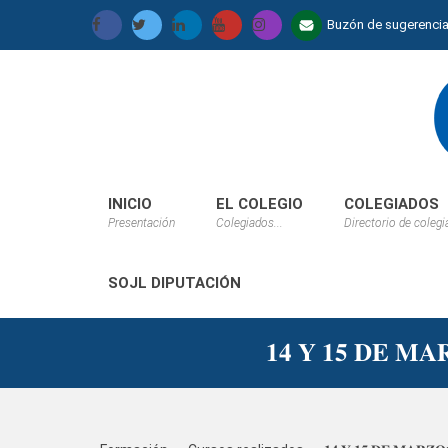
Buzón de sugerenci
INICIO
EL COLEGIO
COLEGIADOS
Presentación
Colegiados...
Directorio de coleg
SOJL DIPUTACIÓN
𝟏𝟒 𝐘 𝟏𝟓 𝐃𝐄 𝐌𝐀𝐑