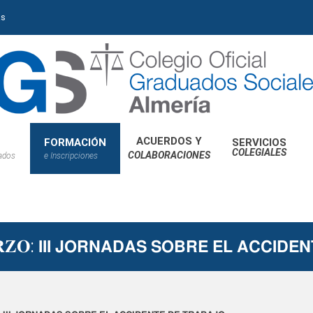
as
ACUERDOS Y
FORMACIÓN
SERVICIOS
COLEGIALES
COLABORACIONES
iados
e Inscripciones
𝐙𝐎: 𝗜𝗜𝗜 𝗝𝗢𝗥𝗡𝗔𝗗𝗔𝗦 𝗦𝗢𝗕𝗥𝗘 𝗘𝗟 𝗔𝗖𝗖𝗜𝗗𝗘