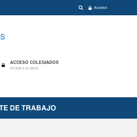
Acceso
ACCESO COLEGIADOS
Acceda a su datos
𝗧𝗘 𝗗𝗘 𝗧𝗥𝗔𝗕𝗔𝗝𝗢