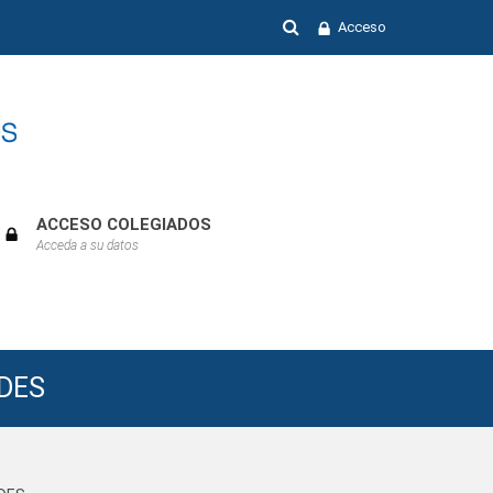
Acceso
ACCESO COLEGIADOS
Acceda a su datos
Previous
Next
Month
Month
ADES