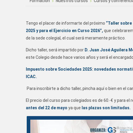
Formación
Nuestros cursos
Cursos y conferenci
Tengo el placer de informarte del próximo
“
Taller sobre
2025 y para el Ejercicio en Curso 2026”
,
que celebraremo
de la sede colegial, el cual será meramente práctico.
Dicho taller, será impartido por
D. Juan José Aguilera M
este Colegio desde hace varios años y será el encargado 
Impuesto sobre Sociedades 2025: novedades normativ
ICAC.
Para inscribirte a dicho taller, pincha
aquí
o bien en el ca
El precio del curso para colegiados es de 60.-€ y para e
antes del 22 de mayo
ya que
las plazas son limitadas.