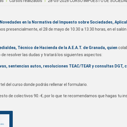
as
Cursos realizados
28-05-2026 CURSO IMPUESTO DE SOCIEDA
 Novedades en la Normativa del Impuesto sobre Sociedades, Aplica
s presencialmente, el 28 de mayo de 10.30 a 13.30 horas, en el salón
edialdea, Técnico de Hacienda de la A.E.A.T. de Granada, quien
cola
de resolver las dudas y tratará los siguientes aspectos:
as, sentencias autos, resoluciones TEAC/TEAR y consultas DGT, 
rtel del curso donde podrás rellenar el formulario.
l resto de colectivos 90.-€; por lo que te recomendamos que hagas tu in