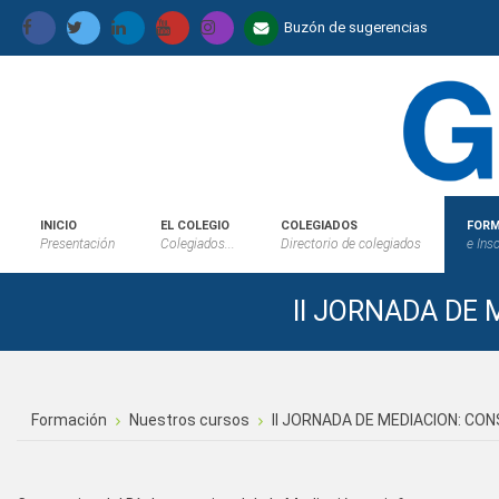
Buzón de sugerencias
INICIO
EL COLEGIO
COLEGIADOS
FORM
Presentación
Colegiados...
Directorio de colegiados
e Ins
II JORNADA DE
Formación
Nuestros cursos
II JORNADA DE MEDIACION: CO