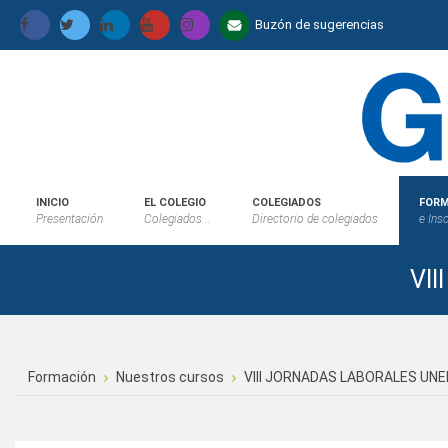
Buzón de sugerencias
INICIO
EL COLEGIO
COLEGIADOS
FORM
Presentación
Colegiados...
Directorio de colegiados
e Ins
VI
Formación
Nuestros cursos
VIII JORNADAS LABORALES UNE