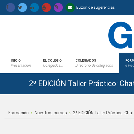
Buzón de sugerencias
INICIO
EL COLEGIO
COLEGIADOS
FORM
Presentación
Colegiados...
Directorio de colegiados
e Ins
2º EDICIÓN Taller Práctico: Ch
Formación
Nuestros cursos
2º EDICIÓN Taller Práctico: Ch