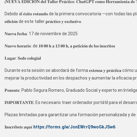
¡𝐍𝐔𝐄𝐕𝐀 𝐄𝐃𝐈𝐂𝐈𝐎́𝐍 𝐝𝐞𝐥 𝐓𝐚𝐥𝐥𝐞𝐫 𝐏𝐫𝐚́𝐜𝐭𝐢𝐜𝐨: 𝐂𝐡𝐚𝐭𝐆𝐏𝐓 𝐜𝐨𝐦𝐨 𝐇𝐞𝐫𝐫𝐚𝐦𝐢𝐞𝐧𝐭𝐚 𝐝𝐞 𝐓
Debido al 𝐞́𝐱𝐢𝐭𝐨 𝐫𝐨𝐭𝐮𝐧𝐝𝐨 de la primera convocatoria —con todas 
𝐞𝐝𝐢𝐜𝐢𝐨́𝐧 de este taller 𝐩𝐫𝐚́𝐜𝐭𝐢𝐜𝐨 𝐲 𝐞𝐱𝐜𝐥𝐮𝐬𝐢𝐯𝐨.
𝐍𝐮𝐞𝐯𝐚 𝐟𝐞𝐜𝐡𝐚: 17 de noviembre de 2025
𝐍𝐮𝐞𝐯𝐨 𝐡𝐨𝐫𝐚𝐫𝐢𝐨: de 𝟏𝟎:𝟎𝟎 𝐡 𝐚 𝟏𝟑:𝟎𝟎 𝐡, 𝐚 𝐩𝐞𝐭𝐢𝐜𝐢𝐨́𝐧 𝐝𝐞 𝐥𝐨𝐬 𝐢𝐧𝐬𝐜𝐫𝐢𝐭𝐨𝐬
𝐋𝐮𝐠𝐚𝐫: 𝐒𝐞𝐝𝐞 𝐜𝐨𝐥𝐞𝐠𝐢𝐚𝐥
Durante esta sesión se abordará de forma 𝐞𝐱𝐭𝐞𝐧𝐬𝐚 𝐲 𝐩𝐫𝐚́𝐜𝐭𝐢𝐜𝐚 
mejorar la productividad en los despachos y aumentar la eficacia pro
𝐏𝐨𝐧𝐞𝐧𝐭𝐞: Pablo Segura Romero, Graduado Social y experto en Intelige
𝐈𝐌𝐏𝐎𝐑𝐓𝐀𝐍𝐓𝐄: Es necesario traer ordenador portátil para el desarr
Plazas limitadas para garantizar una formación personalizada y de 
𝐈𝐧𝐬𝐜𝐫𝛊́𝐛𝐞𝐭𝐞 𝐚𝐪𝐮𝛊́
https://forms.gle/JonEWrrQ9woGkJSw6