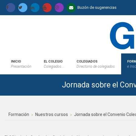
Buzón de sugerencias
INICIO
EL COLEGIO
COLEGIADOS
FORM
Presentación
Colegiados...
Directorio de colegiados
e Ins
Jornada sobre el Conv
Formación
Nuestros cursos
Jornada sobre el Convenio Cole