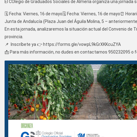
El COlegio de Graduados Sociales de Almería organiza una jornada s
🗓️ Fecha: Viernes, 16 de mayo🗓️ Fecha: Viernes, 16 de mayo⏰ Horario
Junta de Andalucía (Plaza Juan del Águila Molina, 5 – anteriormente
En esta jornada, analizaremos la situación actual del Convenio de 
provincia.
📌 Inscríbete ya 👉
https://forms.gle/vowpL9kGrXKKcuZYA
📩 Para más información, no dudes en contactarnos 950232095 o
f