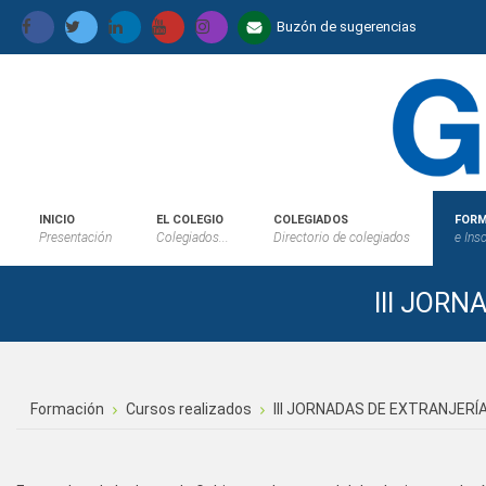
Buzón de sugerencias
INICIO
EL COLEGIO
COLEGIADOS
FORM
Presentación
Colegiados...
Directorio de colegiados
e Ins
III JOR
Formación
Cursos realizados
III JORNADAS DE EXTRANJERÍ