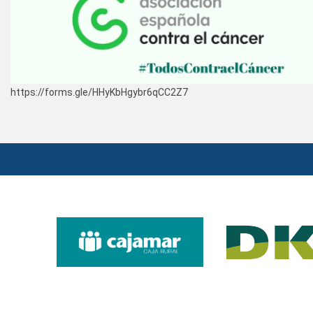
https://forms.gle/HHyKbHgybr6qCC2Z7