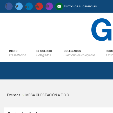
Buzón de sugerencias
INICIO
EL COLEGIO
COLEGIADOS
FORM
Presentación
Colegiados...
Directorio de colegiados
e Ins
Eventos
MESA CUESTACIÓN A.E.C.C