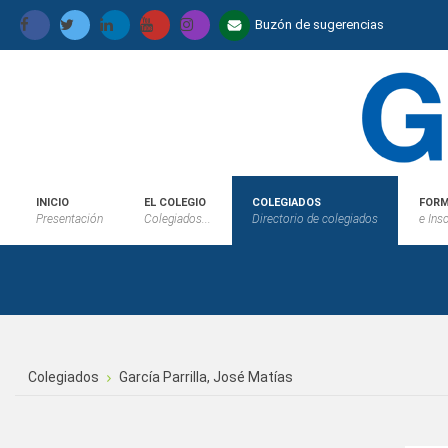
Buzón de sugerencias
INICIO
EL COLEGIO
COLEGIADOS
FORM
Presentación
Colegiados...
Directorio de colegiados
e Ins
Colegiados
García Parrilla, José Matías