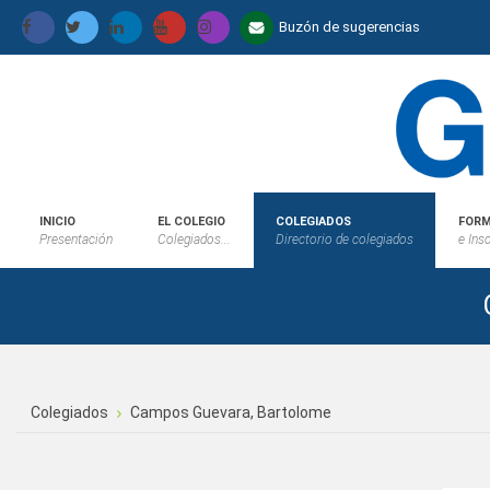
Buzón de sugerencias
INICIO
EL COLEGIO
COLEGIADOS
FORM
Presentación
Colegiados...
Directorio de colegiados
e Ins
Colegiados
Campos Guevara, Bartolome