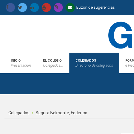
Buzón de sugerencias
INICIO
EL COLEGIO
COLEGIADOS
FORM
Presentación
Colegiados...
Directorio de colegiados
e Ins
Colegiados
Segura Belmonte, Federico