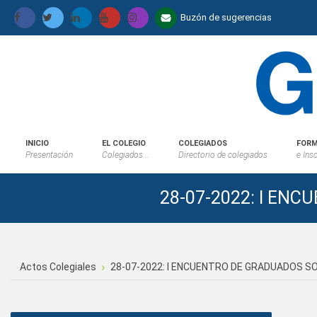
Buzón de sugerencias
INICIO
EL COLEGIO
COLEGIADOS
FORM
Presentación
Colegiados...
Directorio de colegiados
e Ins
28-07-2022: I EN
Actos Colegiales
28-07-2022: I ENCUENTRO DE GRADUADOS SO